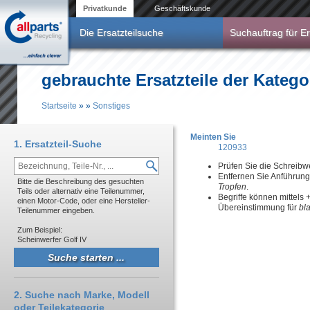
Direkt zum Inhalt
Privatkunde
Geschäftskunde
Die Ersatzteilsuche
Suchauftrag für Er
gebrauchte Ersatzteile der Katego
Startseite
»
»
Sonstiges
Sie sind hier
Meinten Sie
1. Ersatzteil-Suche
120933
Prüfen Sie die Schreibw
Entfernen Sie Anführun
Bitte die Beschreibung des gesuchten
Tropfen
.
Teils oder alternativ eine Teilenummer,
Begriffe können mittels
einen Motor-Code, oder eine Hersteller-
Übereinstimmung für
bl
Teilenummer eingeben.
Zum Beispiel:
Scheinwerfer Golf IV
2. Suche nach Marke, Modell
oder Teilekategorie