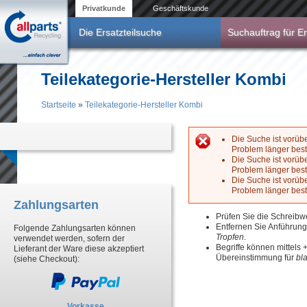
Direkt zum Inhalt
Privatkunde
Geschäftskunde
Die Ersatzteilsuche
Suchauftrag für Er
Teilekategorie-Hersteller Kombi
Startseite
»
Teilekategorie-Hersteller Kombi
Sie sind hier
Die Suche ist vorüb
Problem länger best
Fehlermeldun
Die Suche ist vorüb
Problem länger best
Die Suche ist vorüb
Problem länger best
Zahlungsarten
Prüfen Sie die Schreibw
Entfernen Sie Anführun
Folgende Zahlungsarten können
Tropfen
.
verwendet werden, sofern der
Begriffe können mittels
Lieferant der Ware diese akzeptiert
Übereinstimmung für
bl
(siehe Checkout):
Vorkasse