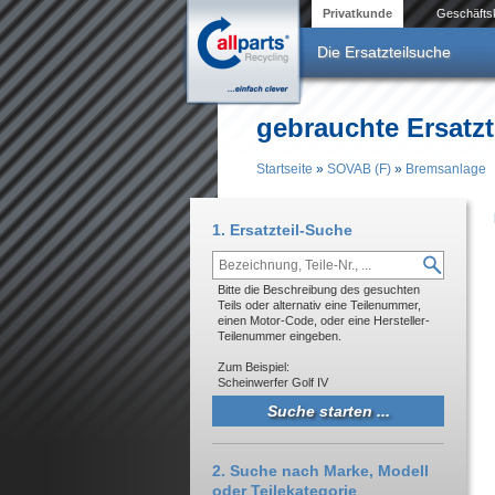
Direkt zum Inhalt
Privatkunde
Geschäfts
Die Ersatzteilsuche
gebrauchte Ersatzt
Startseite
»
SOVAB (F)
»
Bremsanlage
Sie sind hier
1. Ersatzteil-Suche
Bitte die Beschreibung des gesuchten
Teils oder alternativ eine Teilenummer,
einen Motor-Code, oder eine Hersteller-
Teilenummer eingeben.
Zum Beispiel:
Scheinwerfer Golf IV
2. Suche nach Marke, Modell
oder Teilekategorie