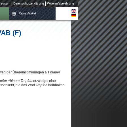
ressum
Datenschutzerklärung
Widerrufsbelehrung
Keine Artikel
VAB (F)
 weniger Übereinstimmungen als
blauer
roßer +blauer Tropfen
erzwinget eine
schließt, die das Wort
Tropfen
beinhalten.