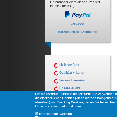
Lieferant der Ware diese akzeptiert
(siehe Checkout):
Vorkasse
Barzahlung (bei Abholung)
Lieferumfang
Qualitätskriterien
Versandhinweise
Unsere AGB's
Für die korrekte Funktion dieser Webseite verwenden 
Muster Widerrufsformular
die erforderlichen Cookies (diese werden zwingend für d
abwählen) und Tracking Cookies, denen Sie für ein ko
Ich benötige mehr Informationen
Erforderliche Cookies