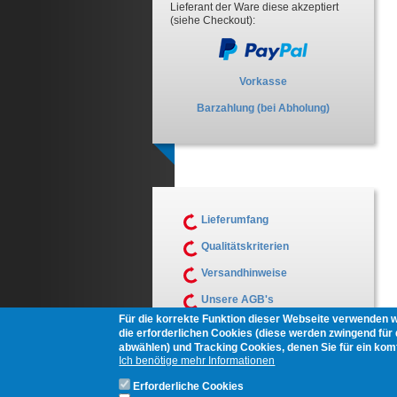
Lieferant der Ware diese akzeptiert
(siehe Checkout):
Vorkasse
Barzahlung (bei Abholung)
Lieferumfang
Qualitätskriterien
Versandhinweise
Unsere AGB's
Für die korrekte Funktion dieser Webseite verwenden 
Muster Widerrufsformular
die erforderlichen Cookies (diese werden zwingend für d
abwählen) und Tracking Cookies, denen Sie für ein ko
Ich benötige mehr Informationen
Erforderliche Cookies