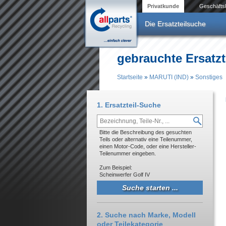
Direkt zum Inhalt
Privatkunde
Geschäfts
Die Ersatzteilsuche
gebrauchte Ersatzt
Startseite
»
MARUTI (IND)
»
Sonstiges
Sie sind hier
1. Ersatzteil-Suche
Bitte die Beschreibung des gesuchten
Teils oder alternativ eine Teilenummer,
einen Motor-Code, oder eine Hersteller-
Teilenummer eingeben.
Zum Beispiel:
Scheinwerfer Golf IV
2. Suche nach Marke, Modell
oder Teilekategorie