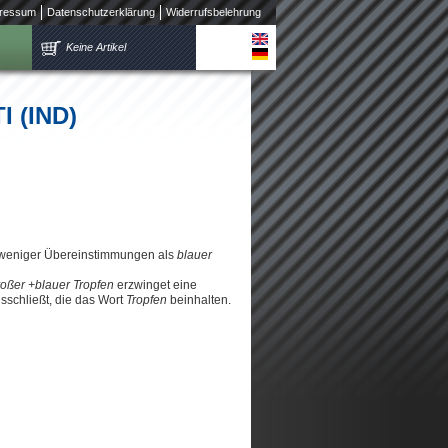
ressum
Datenschutzerklärung
Widerrufsbelehrung
Keine Artikel
I (IND)
 weniger Übereinstimmungen als
blauer
roßer +blauer Tropfen
erzwinget eine
schließt, die das Wort
Tropfen
beinhalten.