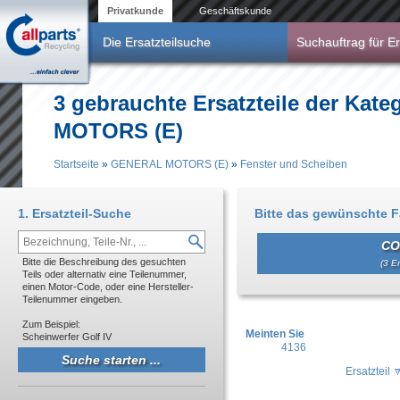
Direkt zum Inhalt
Privatkunde
Geschäftskunde
Die Ersatzteilsuche
Suchauftrag für Er
3 gebrauchte Ersatzteile der Kat
MOTORS (E)
Startseite
»
GENERAL MOTORS (E)
»
Fenster und Scheiben
Sie sind hier
1. Ersatzteil-Suche
Bitte das gewünschte 
CO
Bitte die Beschreibung des gesuchten
(3 Er
Teils oder alternativ eine Teilenummer,
einen Motor-Code, oder eine Hersteller-
Teilenummer eingeben.
Zum Beispiel:
Meinten Sie
Scheinwerfer Golf IV
4136
Ersatzteil