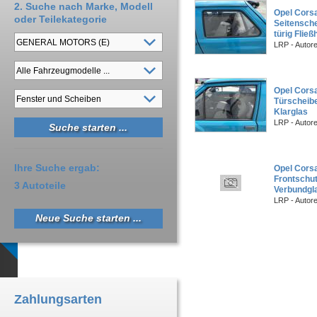
2. Suche nach Marke, Modell
Opel Corsa
oder Teilekategorie
Seitensche
türig Flie
LRP - Autor
Opel Corsa
Türscheibe
Klarglas
LRP - Autor
Ihre Suche ergab:
Opel Corsa
Frontschu
3 Autoteile
Verbundgl
LRP - Autor
Neue Suche starten ...
Zahlungsarten