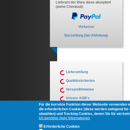
Lieferant der Ware diese akzeptiert
(siehe Checkout):
Vorkasse
Barzahlung (bei Abholung)
Lieferumfang
Qualitätskriterien
Versandhinweise
Unsere AGB's
Für die korrekte Funktion dieser Webseite verwenden 
Muster Widerrufsformular
die erforderlichen Cookies (diese werden zwingend für d
abwählen) und Tracking Cookies, denen Sie für ein ko
Ich benötige mehr Informationen
Erforderliche Cookies