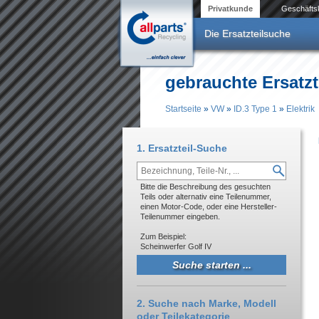
Direkt zum Inhalt
Privatkunde
Geschäfts
Die Ersatzteilsuche
gebrauchte Ersatzte
Startseite
»
VW
»
ID.3 Type 1
»
Elektrik
Sie sind hier
1. Ersatzteil-Suche
Bitte die Beschreibung des gesuchten
Teils oder alternativ eine Teilenummer,
einen Motor-Code, oder eine Hersteller-
Teilenummer eingeben.
Zum Beispiel:
Scheinwerfer Golf IV
2. Suche nach Marke, Modell
oder Teilekategorie