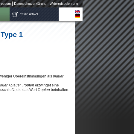
ressum
Datenschutzerklärung
Widerrufsbelehrung
Keine Artikel
 Type 1
 weniger Übereinstimmungen als
blauer
roßer +blauer Tropfen
erzwinget eine
schließt, die das Wort
Tropfen
beinhalten.