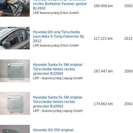
rechts Beifahrer Fenster getönt
180.000 km
2002
Bj 2002
LRP Autorecycling Erfurt GmbH
Hyundai I20 orig Türscheibe
vorn links 5-Türig Fahrertür Bj
117.221 km
2012
2012
LRP Autorecycling Erfurt GmbH
Hyundai Santa Fe SM original
Türscheibe hinten rechts
187.447 km
2000
grüncolor BJ2000
LRP - Autorecycling Leipzig GmbH
Hyundai Santa Fe SM original
Türscheibe hinten rechts
174.662 km
2002
grüncolor BJ2002
LRP - Autorecycling Leipzig GmbH
Hyundai XG 350 original