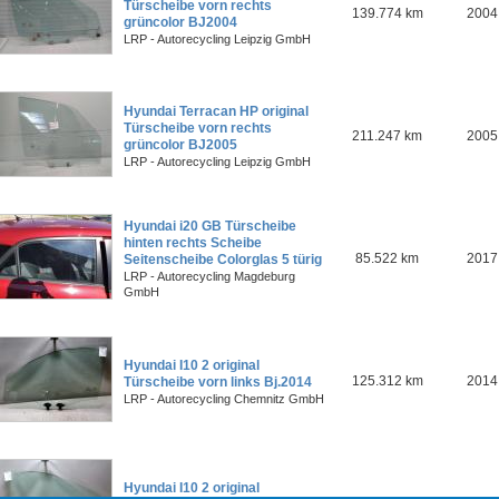
Türscheibe vorn rechts
139.774 km
2004
grüncolor BJ2004
LRP - Autorecycling Leipzig GmbH
Hyundai Terracan HP original
Türscheibe vorn rechts
211.247 km
2005
grüncolor BJ2005
LRP - Autorecycling Leipzig GmbH
Hyundai i20 GB Türscheibe
hinten rechts Scheibe
85.522 km
2017
Seitenscheibe Colorglas 5 türig
LRP - Autorecycling Magdeburg
GmbH
Hyundai I10 2 original
125.312 km
2014
Türscheibe vorn links Bj.2014
LRP - Autorecycling Chemnitz GmbH
Hyundai I10 2 original