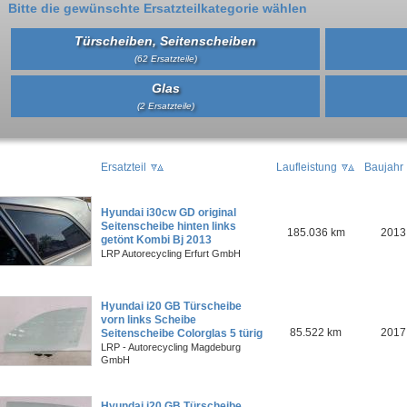
Bitte die gewünschte Ersatzteilkategorie wählen
Türscheiben, Seitenscheiben
(62 Ersatzteile)
Glas
(2 Ersatzteile)
Ersatzteil
Laufleistung
Baujahr
Hyundai i30cw GD original
Seitenscheibe hinten links
185.036 km
2013
getönt Kombi Bj 2013
LRP Autorecycling Erfurt GmbH
Hyundai i20 GB Türscheibe
vorn links Scheibe
85.522 km
2017
Seitenscheibe Colorglas 5 türig
LRP - Autorecycling Magdeburg
GmbH
Hyundai i20 GB Türscheibe