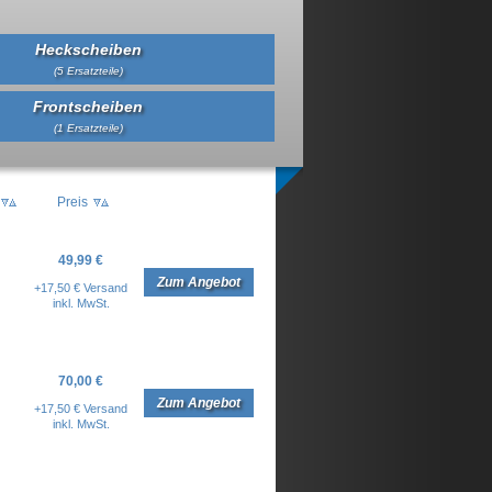
Heckscheiben
(5 Ersatzteile)
Frontscheiben
(1 Ersatzteile)
Preis
49,99 €
Zum Angebot
+17,50 € Versand
inkl. MwSt.
70,00 €
Zum Angebot
+17,50 € Versand
inkl. MwSt.