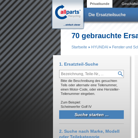
Direkt zum Inhalt
Privatkunde
Geschäfts
Die Ersatzteilsuche
70 gebrauchte Ersa
Startseite
»
HYUNDAI
»
Fenster und Sc
Sie sind hier
1. Ersatzteil-Suche
Bitte die Beschreibung des gesuchten
Teils oder alternativ eine Teilenummer,
einen Motor-Code, oder eine Hersteller-
Teilenummer eingeben.
Zum Beispiel:
Scheinwerfer Golf IV
2. Suche nach Marke, Modell
oder Teilekategorie