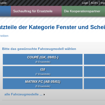
kunde
Login
AGB's
Imp
Suchauftrag für Ersatzteile
Die Kooperationspartner
tzteile der Kategorie Fenster und Sch
heiben
Bitte das gewünschte Fahrzeugmodell wählen
COUPÉ (GK, 09/01-)
(9 Ersatzteile)
I10
(7 Ersatzteile)
MATRIX FC (AB 05/01)
(5 Ersatzteile)
Anzeigen
alle Fahrzeugmodelle ...