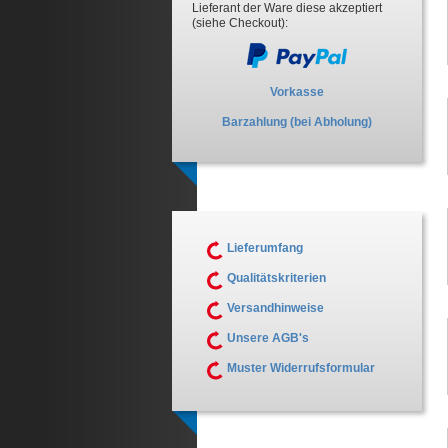
Lieferant der Ware diese akzeptiert
(siehe Checkout):
Vorkasse
Barzahlung (bei Abholung)
Lieferumfang
Qualitätskriterien
Versandhinweise
Unsere AGB's
Muster Widerrufsformular