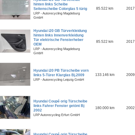
hinten links Scheibe
85.522 km
2017
Seitenscheibe Colorglas 5 türig
LRP - Autorecycling Magdeburg
GmbH
Hyundai i20 GB Türverkleidung
hinten links Innenverkleidung
Tür elektrische Fensterheber
85.522 km
2017
OEM
LRP - Autorecycling Magdeburg
GmbH
Hyundai i20 PB Türscheibe vorn
133.146 km
2009
links 5-Türer Klarglas Bj.2009
LRP - Autorecycling Leipzig GmbH
Hyundai Coupé orig Türscheibe
links Fahrer Fenster getönt Bj
180.000 km
2002
2002
LRP Autorecycling Erfurt GmbH
Hyundai Coupé orig Türscheibe