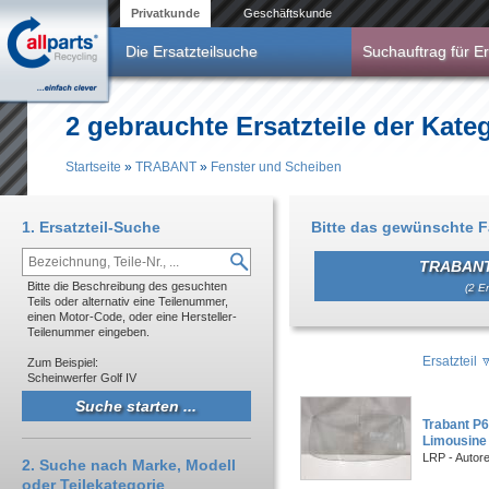
Direkt zum Inhalt
Privatkunde
Geschäftskunde
Die Ersatzteilsuche
Suchauftrag für Er
2 gebrauchte Ersatzteile der Kat
Startseite
»
TRABANT
»
Fenster und Scheiben
Sie sind hier
1. Ersatzteil-Suche
Bitte das gewünschte 
TRABANT
Bitte die Beschreibung des gesuchten
(2 Er
Teils oder alternativ eine Teilenummer,
einen Motor-Code, oder eine Hersteller-
Teilenummer eingeben.
Ersatzteil
Zum Beispiel:
Scheinwerfer Golf IV
Trabant P
Limousine
LRP - Autor
2. Suche nach Marke, Modell
oder Teilekategorie