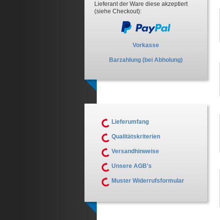
Lieferant der Ware diese akzeptiert
(siehe Checkout):
Vorkasse
Barzahlung (bei Abholung)
Lieferumfang
Qualitätskriterien
Versandhinweise
Unsere AGB's
Muster Widerrufsformular