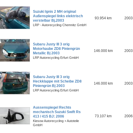
Suzuki Ignis 2 MH original
Außenspiegel links elektrisch
93.954 km
2003
verstelbar Bj.2003
LRP - Autorecycling Chemnitz GmbH
Subaru Justy III 3 orig
Motorhaube ZD8 Piniengrün
146.000 km
2003
Metallic Bj 2003
LRP Autorecycling Erfurt GmbH
Subaru Justy III 3 orig
Heckklappe mit Scheibe ZD8
146.000 km
2003
Piniengrün Bj 2003
LRP Autorecycling Erfurt GmbH
Aussenspiegel Rechts
mechanisch Suzuki Swift Rs
73.107 km
2006
413 / 415 BJ: 2006
Kiesow Autorecycling + Autoteile
GmbH