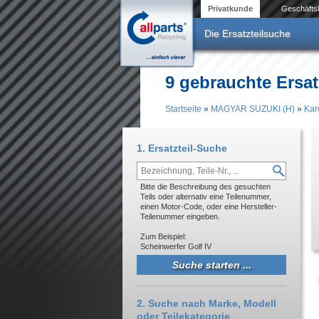
Direkt zum Inhalt
Privatkunde
Geschäfts
Die Ersatzteilsuche
9 gebrauchte Ersat
Startseite
»
MAGYAR SUZUKI (H)
»
Kar
Sie sind hier
1. Ersatzteil-Suche
Bitte die Beschreibung des gesuchten
Teils oder alternativ eine Teilenummer,
einen Motor-Code, oder eine Hersteller-
Teilenummer eingeben.
Zum Beispiel:
Scheinwerfer Golf IV
2. Suche nach Marke, Modell
oder Teilekategorie