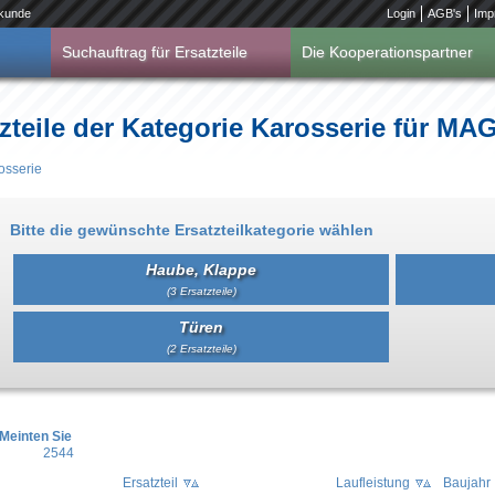
kunde
Login
AGB's
Imp
Suchauftrag für Ersatzteile
Die Kooperationspartner
zteile der Kategorie Karosserie für M
osserie
Bitte die gewünschte Ersatzteilkategorie wählen
Haube, Klappe
(3 Ersatzteile)
Türen
(2 Ersatzteile)
Meinten Sie
2544
Ersatzteil
Laufleistung
Baujahr