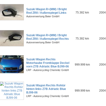
Suzuki Wagon R+(MM) / Bright
75.382 km
2004
Red ZR8 / Außenspiegel Links
Autoverwertung Beier GmbH
Suzuki Wagon R+(MM) / Bright
75.382 km
2004
Red ZR8 / Außenspiegel Rechts
Autoverwertung Beier GmbH
Suzuki Wagon Rechts
Motorhaube Frontklappe Deckel
999.999 km
2004
vorn Z7B Adriatic Blue BJ99-06
LRP - Autorecycling Chemnitz GmbH
Suzuki Wagon Rechts Rohtür
hinten links Z7B Adriatic Blue
999.999 km
2004
BJ99-06
LRP - Autorecycling Chemnitz GmbH