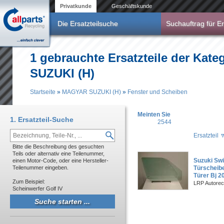
Direkt zum Inhalt
Privatkunde
Geschäftskunde
Die Ersatzteilsuche
Suchauftrag für Er
1 gebrauchte Ersatzteile der Kat
SUZUKI (H)
Startseite
»
MAGYAR SUZUKI (H)
»
Fenster und Scheiben
Sie sind hier
Meinten Sie
1. Ersatzteil-Suche
2544
Ersatzteil
Bitte die Beschreibung des gesuchten
Teils oder alternativ eine Teilenummer,
Suzuki Swif
einen Motor-Code, oder eine Hersteller-
Teilenummer eingeben.
Türscheibe
Türer Bj 2
Zum Beispiel:
LRP Autorec
Scheinwerfer Golf IV