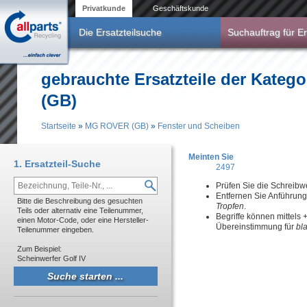
Direkt zum Inhalt
Privatkunde
Geschäftskunde
Die Ersatzteilsuche
Suchauftrag für Er
gebrauchte Ersatzteile der Kate
(GB)
Startseite
»
MG ROVER (GB)
»
Fenster und Scheiben
Sie sind hier
Meinten Sie
1. Ersatzteil-Suche
2497
Prüfen Sie die Schreibw
Entfernen Sie Anführun
Bitte die Beschreibung des gesuchten
Tropfen
.
Teils oder alternativ eine Teilenummer,
Begriffe können mittels
einen Motor-Code, oder eine Hersteller-
Übereinstimmung für
bl
Teilenummer eingeben.
Zum Beispiel:
Scheinwerfer Golf IV