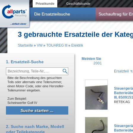
Direkt zum Inhalt
Privatkunde
Geschäftskunde
Die Ersatzteilsuche
Suchauftrag für Er
3 gebrauchte Ersatzteile der Kate
Startseite
»
VW
»
TOUAREG III
»
Elektrik
Sie sind hier
Meinten Sie
1. Ersatzteil-Suche
2001
Ersatzteil
Bitte die Beschreibung des gesuchten
Teils oder alternativ eine Teilenummer,
einen Motor-Code, oder eine Hersteller-
Steuergerä
Teilenummer eingeben.
Batterieüb
III, 8S091
Zum Beispiel:
RETEK AG
Scheinwerfer Golf IV
Steuergerät
2. Suche nach Marke, Modell
Batterieü
oder Teilekategorie