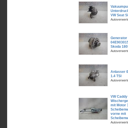
Vakuump
Unterdru
VW Seat S
Autoverwer
Generator
04E903015
Skoda 180
Autoverwer
Anlasser 
1.4 TSI
Autoverwer
VW Caddy 
Wischerge
mit Motor
Scheibenw
vorne mit
Scheibenw
Autoverwer