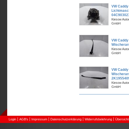
VW Caddy 
Lichtmasc
04C90302
Kiesow Autor
GmbH
VW Caddy 
Wischerar
Kiesow Autor
GmbH
VW Caddy 
Wischerar
2K195540
Kiesow Autor
GmbH
Seiten
Login
AGB's
Impressum
Datenschutzerklärung
Widerrufsbelehrung
Übersicht