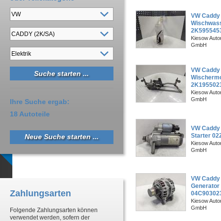
VW Caddy 
Wischwass
2K595545
Kiesow Autor
GmbH
VW Caddy 
Wischerm
2K195502
Kiesow Autor
GmbH
Ihre Suche ergab:
18 Autoteile
VW Caddy 
Starter 0
Neue Suche starten ...
Kiesow Autor
GmbH
VW Caddy 
Generator
Zahlungsarten
04C90302
Kiesow Autor
GmbH
Folgende Zahlungsarten können
verwendet werden, sofern der