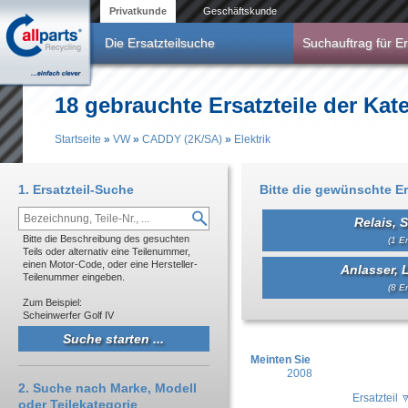
Direkt zum Inhalt
Privatkunde
Geschäftskunde
Die Ersatzteilsuche
Suchauftrag für Er
18 gebrauchte Ersatzteile der Kat
Startseite
»
VW
»
CADDY (2K/SA)
»
Elektrik
Sie sind hier
1. Ersatzteil-Suche
Bitte die gewünschte Er
Relais, 
Bitte die Beschreibung des gesuchten
(1 Er
Teils oder alternativ eine Teilenummer,
einen Motor-Code, oder eine Hersteller-
Anlasser, 
Teilenummer eingeben.
(8 Er
Zum Beispiel:
Scheinwerfer Golf IV
Meinten Sie
2008
2. Suche nach Marke, Modell
Ersatzteil
oder Teilekategorie