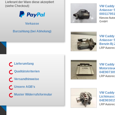
Lieferant der Ware diese akzeptiert
(siehe Checkout):
VW Caddy 
Anlasser 
00011795
Kiesow Autor
GmbH
Vorkasse
Barzahlung (bei Abholung)
VW Caddy I
Anlasser S
Benzin Bj 
LRP Autorec
Lieferumfang
VW Caddy I
Motorsteu
Qualitätskriterien
04E90730
LRP Autorec
Versandhinweise
Unsere AGB's
VW Caddy I
Muster Widerrufsformular
Lichtmasc
04E903015
LRP Autorec