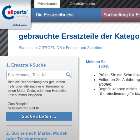
Direkt zum Inhalt
Privatkunde
Geschäftskunde
Die Ersatzteilsuche
Suchauftrag für Er
gebrauchte Ersatzteile der Kateg
Startseite
»
CITROEN,DS
»
Fenster und Scheiben
Sie sind hier
Meinten Sie
1. Ersatzteil-Suche
18045
Prüfen Sie die Schreibw
Entfernen Sie Anführun
Bitte die Beschreibung des gesuchten
Tropfen
.
Teils oder alternativ eine Teilenummer,
Begriffe können mittels
einen Motor-Code, oder eine Hersteller-
Übereinstimmung für
bl
Teilenummer eingeben.
Zum Beispiel:
Scheinwerfer Golf IV
2. Suche nach Marke, Modell
oder Teilekategorie