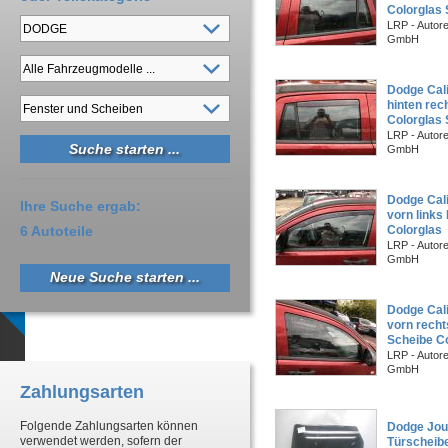
Colorglas
LRP - Autor
GmbH
Dodge Cal
hinten rec
Colorglas
LRP - Autor
GmbH
Dodge Cal
Ihre Suche ergab:
vorn links
6 Autoteile
Colorglas
LRP - Autor
GmbH
Neue Suche starten ...
Dodge Cal
vorn recht
Scheibe C
LRP - Autor
GmbH
Zahlungsarten
Folgende Zahlungsarten können
Dodge Jour
verwendet werden, sofern der
Türscheibe