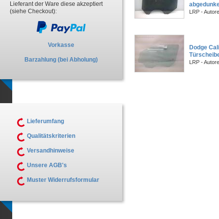
Lieferant der Ware diese akzeptiert
abgedunke
(siehe Checkout):
LRP - Autor
Vorkasse
Dodge Cal
Türscheibe
Barzahlung (bei Abholung)
LRP - Autor
Lieferumfang
Qualitätskriterien
Versandhinweise
Unsere AGB's
Muster Widerrufsformular