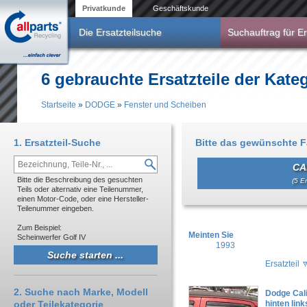
Direkt zum Inhalt
Privatkunde
Geschäftskunde
Die Ersatzteilsuche
Suchauftrag für Er
6 gebrauchte Ersatzteile der Kat
Startseite
»
DODGE
»
Fenster und Scheiben
Sie sind hier
1. Ersatzteil-Suche
Bitte das gewünschte 
CA
Bitte die Beschreibung des gesuchten
(5 Er
Teils oder alternativ eine Teilenummer,
einen Motor-Code, oder eine Hersteller-
Teilenummer eingeben.
Zum Beispiel:
Meinten Sie
Scheinwerfer Golf IV
1993
Ersatzteil
2. Suche nach Marke, Modell
Dodge Cal
oder Teilekategorie
hinten lin