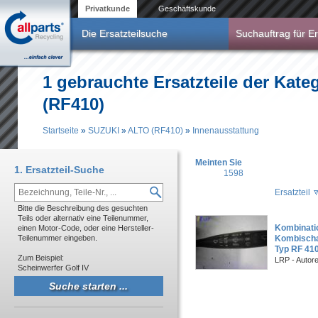
Direkt zum Inhalt
Privatkunde
Geschäftskunde
Die Ersatzteilsuche
Suchauftrag für Er
1 gebrauchte Ersatzteile der Kat
(RF410)
Startseite
»
SUZUKI
»
ALTO (RF410)
»
Innenausstattung
Sie sind hier
Meinten Sie
1. Ersatzteil-Suche
1598
Ersatzteil
Bitte die Beschreibung des gesuchten
Teils oder alternativ eine Teilenummer,
Kombinati
einen Motor-Code, oder eine Hersteller-
Teilenummer eingeben.
Kombischal
Typ RF 410 
Zum Beispiel:
LRP - Autor
Scheinwerfer Golf IV