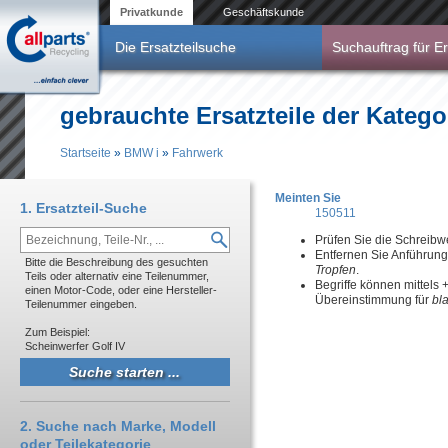
Direkt zum Inhalt
Privatkunde
Geschäftskunde
Die Ersatzteilsuche
Suchauftrag für Er
gebrauchte Ersatzteile der Kateg
Startseite
»
BMW i
»
Fahrwerk
Sie sind hier
Meinten Sie
1. Ersatzteil-Suche
150511
Prüfen Sie die Schreibw
Entfernen Sie Anführun
Bitte die Beschreibung des gesuchten
Tropfen
.
Teils oder alternativ eine Teilenummer,
Begriffe können mittels
einen Motor-Code, oder eine Hersteller-
Übereinstimmung für
bl
Teilenummer eingeben.
Zum Beispiel:
Scheinwerfer Golf IV
2. Suche nach Marke, Modell
oder Teilekategorie