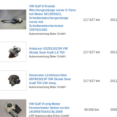
VW Golf VI Kombi
Wischergestänge vorne 5-Türer
mit Motor 5K1955023,
Scheibenwischergestänge
217.627 km
201
vorne mit
Scheibenwischermotor
3397021402
Autoverwertung Beier GmbH
Anlasser 02Z911023N VW
217.627 km
201
Skoda Seat Audi 1.6 TDI
Autoverwertung Beier GmbH
Generator Lichtmaschine
06F903023F VW Skoda Seat
217.627 km
201
Audi TDI 140 Amp.
Autoverwertung Beier GmbH
VW Golf VI orig Motor
Fensterheber hinten rechts
49.000 km
200
1K0959704AG Bj 2009
LRP Autorecycling Erfurt GmbH