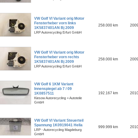
VW Golf VI Variant orig Motor
Fensterheber vorn links
258.000 km
200
1K5837401AN Bj 2009
LRP Autorecycling Erfurt GmbH
VW Golf VI Variant orig Motor
Fensterheber vorn rechts
258.000 km
200
1K5837401AN Bj 2009
LRP Autorecycling Erfurt GmbH
VW Golf 6 1KM Variant
Innenspiegel ab 7 / 09
192.167 km
201
1K0857511
Kiesow Autorecycling + Autoteile
GmbH
VW Golf VI Variant Steuerteil
Spannung 1K0919041 Hella
999.999 km
201
LRP - Autorecycling Magdeburg
GmbH