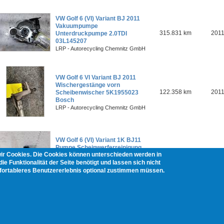
VW Golf 6 (VI) Variant BJ 2011
Vakuumpumpe
315.831 km
201
Unterdruckpumpe 2.0TDI
03L145207
LRP - Autorecycling Chemnitz GmbH
VW Golf 6 VI Variant BJ 2011
Wischergestänge vorn
122.358 km
201
Scheibenwischer 5K1955023
Bosch
LRP - Autorecycling Chemnitz GmbH
VW Golf 6 (VI) Variant 1K BJ11
Pumpe Scheinwerferreinigung
315.831 km
201
wir Cookies. Die Cookies können unterschieden werden in
3B7955681
ie Funktionalität der Seite benötigt und lassen sich nicht
LRP - Autorecycling Chemnitz GmbH
mfortableres Benutzererlebnis optional zustimmen müssen.
Seiten
1
2
3
4
nächste Seite ›
letzte Seite »
ng
Widerrufsbelehrung
Übersicht Fahrzeughersteller
Übersicht Teilekategorien