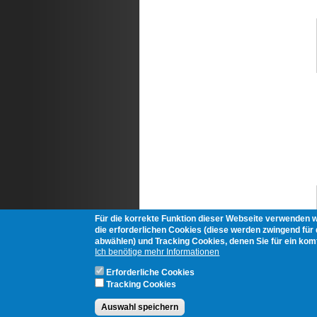
Für die korrekte Funktion dieser Webseite verwenden 
die erforderlichen Cookies (diese werden zwingend für d
abwählen) und Tracking Cookies, denen Sie für ein ko
Ich benötige mehr Informationen
Erforderliche Cookies
Tracking Cookies
Auswahl speichern
Login
AGB's
Impressum
Datenschutzerkläru