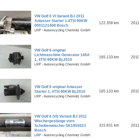
VW Golf 6 VI Variant BJ 2011
Anlasser Starter 1.4TSI 90KW
122.358 km
201
0001121408 Bosch
LRP - Autorecycling Chemnitz GmbH
VW Golf 6 original
Lichtmaschine Generator 140A
165.133 km
201
1, 4TSI 90KW Bj.2010
LRP - Autorecycling Chemnitz GmbH
VW Golf 6 original Anlasser
165.133 km
201
Starter 1, 4TSI 90KW Bj.2010
LRP - Autorecycling Chemnitz GmbH
VW Golf 6 (VI) Variant BJ 2011
Wischergestänge vorn
315.831 km
201
Scheibenwischer 5K1955023
Bosch
LRP - Autorecycling Chemnitz GmbH