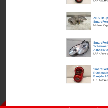
LRP Autorec
2085 Haupt
Smart For
Michael Kapp
Smart Forf
Scheinwerf
A45454009
LRP - Autor
Smart Fort
Rückleucht
Baujahr 2
LRP Autorec
Seiten