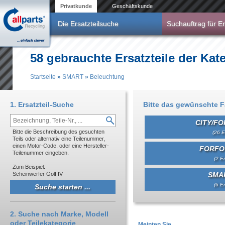
Direkt zum Inhalt
Privatkunde
Geschäftskunde
Die Ersatzteilsuche
Suchauftrag für Er
58 gebrauchte Ersatzteile der Ka
Startseite
»
SMART
»
Beleuchtung
Sie sind hier
1. Ersatzteil-Suche
Bitte das gewünschte 
CITY/FO
Bitte die Beschreibung des gesuchten
(26 E
Teils oder alternativ eine Teilenummer,
einen Motor-Code, oder eine Hersteller-
FORFO
Teilenummer eingeben.
(2 Er
Zum Beispiel:
Scheinwerfer Golf IV
SMAR
(6 Er
2. Suche nach Marke, Modell
oder Teilekategorie
Meinten Sie