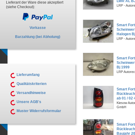
LWR AL B
Lieferant der Ware diese akzeptiert
LRP - Autor
(siehe Checkout):
Smart Fort
Vorkasse
Scheinwerf
Halogen B
Barzahlung (bei Abholung)
LRP - Autor
Smart Fort
Scheinwerf
Bj 1999
LRP Autorec
Lieferumfang
Qualitätskriterien
Smart For
Versandhinweise
Rückleuch
ab 01 / 02
Unsere AGB's
Kiesow Autor
GmbH
Muster Widerrufsformular
Smart Fort
Rückleucht
Baujahr 2