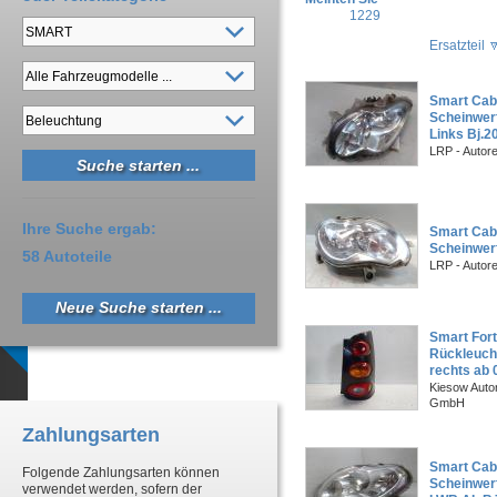
1229
Ersatzteil
Smart Cabr
Scheinwer
Links Bj.2
LRP - Autor
Ihre Suche ergab:
Smart Cabr
Scheinwerf
58 Autoteile
LRP - Autor
Neue Suche starten ...
Smart For
Rückleuch
rechts ab 
Kiesow Autor
GmbH
Zahlungsarten
Smart Cabr
Folgende Zahlungsarten können
Scheinwerf
verwendet werden, sofern der