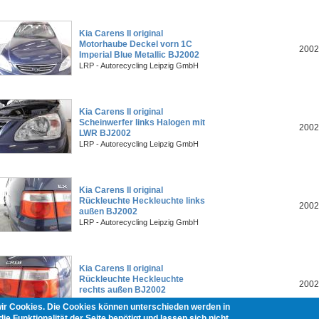
Kia Carens II original
Motorhaube Deckel vorn 1C
2002
Imperial Blue Metallic BJ2002
LRP - Autorecycling Leipzig GmbH
Kia Carens II original
Scheinwerfer links Halogen mit
2002
LWR BJ2002
LRP - Autorecycling Leipzig GmbH
Kia Carens II original
Rückleuchte Heckleuchte links
2002
außen BJ2002
LRP - Autorecycling Leipzig GmbH
Kia Carens II original
Rückleuchte Heckleuchte
2002
rechts außen BJ2002
LRP - Autorecycling Leipzig GmbH
wir Cookies. Die Cookies können unterschieden werden in
ie Funktionalität der Seite benötigt und lassen sich nicht