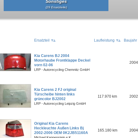
Sonstiges
(29 Ersatzteile)
Ersatzteil
Laufleistung
Baujahr
Kia Carens BJ 2004
Motorhaube Frontklappe Deckel
2004
vorn 02-06
LRP - Autorecycling Chemnitz GmbH
Kia Carens 2 FJ original
Türscheibe hinten links
117.970 km
2002
grüncolor BJ2002
LRP - Autorecycling Leipzig GmbH
Original Kia Carens
Heckleuchte Außen Links Bj
165.180 km
2004
2002-2006 OEM 0K2JB51160A
Michael Kappenstein e.K.