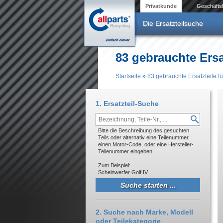
Direkt zum Inhalt
Privatkunde
Geschäfts
Die Ersatzteilsuche
83 gebrauchte Ers
Startseite
»
83 gebrauchte Ersatzteile 
Sie sind hier
1. Ersatzteil-Suche
Bitte die Beschreibung des gesuchten
Teils oder alternativ eine Teilenummer,
einen Motor-Code, oder eine Hersteller-
Teilenummer eingeben.
Zum Beispiel:
Scheinwerfer Golf IV
2. Suche nach Marke, Modell
oder Teilekategorie