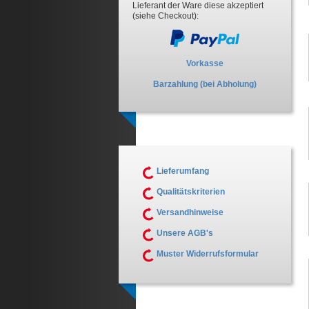
Lieferant der Ware diese akzeptiert
(siehe Checkout):
Vorkasse
Barzahlung (bei Abholung)
Lieferumfang
Qualitätskriterien
Versandhinweise
Unsere AGB's
Muster Widerrufsformular