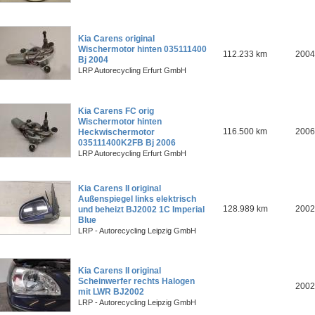
Kia Carens original
Wischermotor hinten 035111400
112.233 km
2004
Bj 2004
LRP Autorecycling Erfurt GmbH
Kia Carens FC orig
Wischermotor hinten
116.500 km
2006
Heckwischermotor
035111400K2FB Bj 2006
LRP Autorecycling Erfurt GmbH
Kia Carens II original
Außenspiegel links elektrisch
128.989 km
2002
und beheizt BJ2002 1C Imperial
Blue
LRP - Autorecycling Leipzig GmbH
Kia Carens II original
Scheinwerfer rechts Halogen
2002
mit LWR BJ2002
LRP - Autorecycling Leipzig GmbH