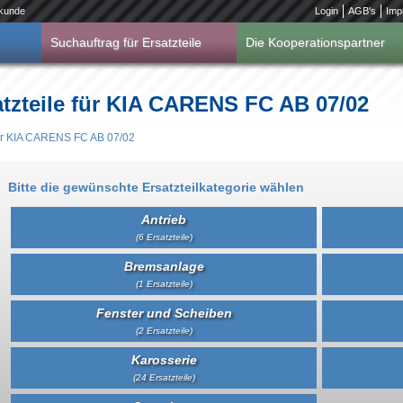
kunde
Login
AGB's
Imp
Suchauftrag für Ersatzteile
Die Kooperationspartner
atzteile für KIA CARENS FC AB 07/02
für KIA CARENS FC AB 07/02
Bitte die gewünschte Ersatzteilkategorie wählen
Antrieb
(6 Ersatzteile)
Bremsanlage
(1 Ersatzteile)
Fenster und Scheiben
(2 Ersatzteile)
Karosserie
(24 Ersatzteile)