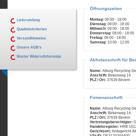
Öffnungszeiten
Montag:
08:00 - 18:00
Lieferumfang
Dienstag:
08:00 - 18:00
Mittwoch:
08:00 - 18:00
Qualitätskriterien
Donnerstag:
08:00 - 18:00
Freitag:
08:00 - 18:00
Versandhinweise
Samstag:
10:00 - 12:00
Unsere AGB's
Muster Widerrufsformular
Abholanschrift für Be
Name:
Alburg Recycling 
Anschrift:
Birkenweg 14
PLZ / Ort:
37639 Bevern
Firmenanschrift
Name:
Alburg Recycling 
Anschrift:
Birkenweg 14
PLZ / Ort:
37639 Bevern
Vertretungsberechtigter:
G
Handelsregister:
HRB 101
Gerichtsort:
Amtsgericht Al
USt-ID:
DE3120304400