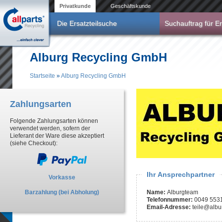
Direkt zum Inhalt
Privatkunde
Geschäftskunde
Die Ersatzteilsuche
Suchauftrag für Er
Alburg Recycling GmbH
Startseite
»
Alburg Recycling GmbH
Sie sind hier
Zahlungsarten
Folgende Zahlungsarten können
verwendet werden, sofern der
Lieferant der Ware diese akzeptiert
(siehe Checkout):
Ihr Ansprechpartner
Vorkasse
Barzahlung (bei Abholung)
Name:
Alburgteam
Telefonnummer:
0049 553
Email-Adresse:
teile@albu