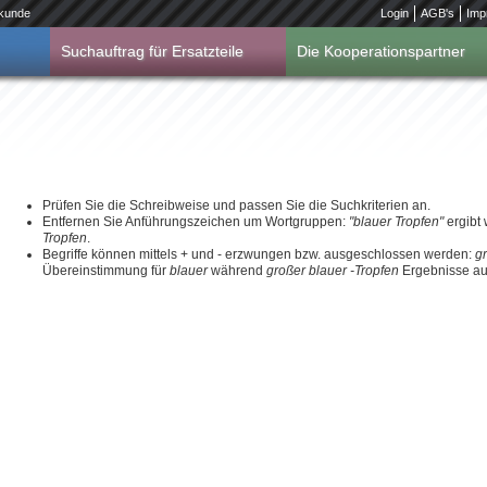
kunde
Login
AGB's
Imp
Suchauftrag für Ersatzteile
Die Kooperationspartner
Prüfen Sie die Schreibweise und passen Sie die Suchkriterien an.
Entfernen Sie Anführungszeichen um Wortgruppen:
"blauer Tropfen"
ergibt
Tropfen
.
Begriffe können mittels + und - erzwungen bzw. ausgeschlossen werden:
g
Übereinstimmung für
blauer
während
großer blauer -Tropfen
Ergebnisse aus