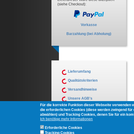
(siehe Checkout):
Vorkasse
Barzahlung (bei Abholung)
Lieferumfang
Qualitätskriterien
Versandhinweise
Unsere AGB's
Für die korrekte Funktion dieser Webseite verwenden 
Muster Widerrufsformular
die erforderlichen Cookies (diese werden zwingend für d
abwählen) und Tracking Cookies, denen Sie für ein ko
Ich benötige mehr Informationen
Erforderliche Cookies
Tracking Cookies