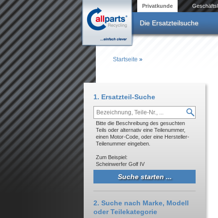
Direkt zum Inhalt
Privatkunde
Geschäfts
Die Ersatzteilsuche
Startseite
»
Sie sind hier
1. Ersatzteil-Suche
Bitte die Beschreibung des gesuchten
Teils oder alternativ eine Teilenummer,
einen Motor-Code, oder eine Hersteller-
Teilenummer eingeben.
Zum Beispiel:
Scheinwerfer Golf IV
2. Suche nach Marke, Modell
oder Teilekategorie