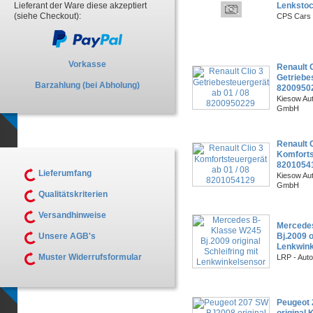
Lenkstoc
Lieferant der Ware diese akzeptiert
(siehe Checkout):
CPS Cars 
Vorkasse
Renault C
Getriebes
Barzahlung (bei Abholung)
8200950
Kiesow Aut
GmbH
Renault C
Komforts
8201054
Lieferumfang
Kiesow Aut
GmbH
Qualitätskriterien
Versandhinweise
Mercede
Bj.2009 o
Unsere AGB's
Lenkwink
Muster Widerrufsformular
LRP - Aut
Peugeot
original