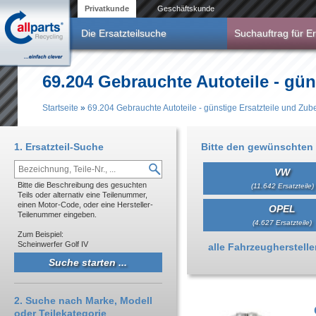
Direkt zum Inhalt
Privatkunde
Geschäftskunde
Die Ersatzteilsuche
Suchauftrag für Er
69.204 Gebrauchte Autoteile - gün
Startseite
»
69.204 Gebrauchte Autoteile - günstige Ersatzteile und Zub
Sie sind hier
1. Ersatzteil-Suche
Bitte den gewünschten 
VW
Bitte die Beschreibung des gesuchten
(11.642 Ersatzteile)
Teils oder alternativ eine Teilenummer,
einen Motor-Code, oder eine Hersteller-
OPEL
Teilenummer eingeben.
(4.627 Ersatzteile)
Zum Beispiel:
Scheinwerfer Golf IV
Anzeigen
alle Fahrzeughersteller 
2. Suche nach Marke, Modell
oder Teilekategorie