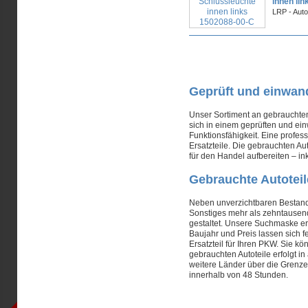
innen li
LRP - Aut
Seiten
Geprüft und einwandf
Unser Sortiment an gebrauchten 
sich in einem geprüften und ein
Funktionsfähigkeit. Eine profes
Ersatzteile. Die gebrauchten Au
für den Handel aufbereiten – i
Gebrauchte Autoteil
Neben unverzichtbaren Bestand
Sonstiges mehr als zehntausend
gestaltet. Unsere Suchmaske e
Baujahr und Preis lassen sich 
Ersatzteil für Ihren PKW. Sie 
gebrauchten Autoteile erfolgt 
weitere Länder über die Grenz
innerhalb von 48 Stunden.