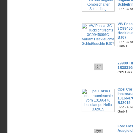
Schleifri
LRP - Aut
VW Passa
3C994509
Heckleuc
BJ07
LRP - Auto
GmbH
29900 Tü
1S38310
CPS Cars 
Opel Cor
Innenrau
13166476
BJ2015
LRP - Auto
GmbH
Ford Fies
Ausgleic