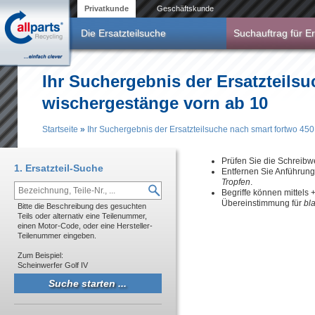
Direkt zum Inhalt
Privatkunde
Geschäftskunde
Die Ersatzteilsuche
Suchauftrag für Er
Ihr Suchergebnis der Ersatzteilsu
wischergestänge vorn ab 10
Startseite
»
Ihr Suchergebnis der Ersatzteilsuche nach smart fortwo 45
Sie sind hier
Prüfen Sie die Schreibw
1. Ersatzteil-Suche
Entfernen Sie Anführun
Tropfen
.
Begriffe können mittels
Übereinstimmung für
bl
Bitte die Beschreibung des gesuchten
Teils oder alternativ eine Teilenummer,
einen Motor-Code, oder eine Hersteller-
Teilenummer eingeben.
Zum Beispiel:
Scheinwerfer Golf IV