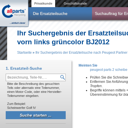
Direkt zum Inhalt
Privatkunde
Geschäftskunde
Die Ersatzteilsuche
Suchauftrag für Er
Ihr Suchergebnis der Ersatzteils
vorn links grüncolor BJ2012
Startseite
»
Ihr Suchergebnis der Ersatzteilsuche nach Peugeot Partner
Sie sind hier
Meinten Sie
1. Ersatzteil-Suche
peugeot parts 2 scheibe 
Prüfen Sie die Schreibw
Entfernen Sie Anführun
Bitte die Beschreibung des gesuchten
Tropfen
.
Teils oder alternativ eine Teilenummer,
Begriffe können mittels
einen Motor-Code, oder eine Hersteller-
Übereinstimmung für
bl
Teilenummer eingeben.
Zum Beispiel:
Scheinwerfer Golf IV