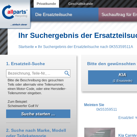
Direkt zum Inhalt
Privatkunde
Geschäftskunde
Die Ersatzteilsuche
Suchauftrag für Er
Ihr Suchergebnis der Ersatzteil
Startseite
»
Ihr Suchergebnis der Ersatzteilsuche nach 0K55359511A
Sie sind hier
1. Ersatzteil-Suche
Bitte den gewünschten 
KIA
Bitte die Beschreibung des gesuchten
(1 Ersatzteile)
Teils oder alternativ eine Teilenummer,
einen Motor-Code, oder eine Hersteller-
Teilenummer eingeben.
Zum Beispiel:
Meinten Sie
Scheinwerfer Golf IV
0k55359511
Ersatzteil
2. Suche nach Marke, Modell
oder Teilekategorie
Kia Carniv