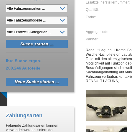
Ersatzteilherstellernummer:
Qualität:
Farbe:
Aggregatcode:
Partner:
Renault Laguna III Kombi Ba
Wischer-Licht-Telefon Lauts
Teile, mit den alterstypisch
Ihre Suche ergab:
Möglichkeit auf Funktion gep
Beschädigungen sind soweit b
200.246 Autoteile
Sachmangelhaftung auf Anbaut
Fahrzeug verfügbar, kontaktie
RENAULT LAGUNA,-
Neue Suche starten ...
Zahlungsarten
Folgende Zahlungsarten können
verwendet werden, sofern der