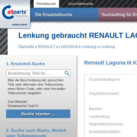
Direkt zum Inhalt
Privatkunde
Geschäftskunde
Die Ersatzteilsuche
Suchauftrag für Er
Lenkung gebraucht RENAULT LAG
Startseite
»
RENAULT
»
LAGUNA III
»
Lenkung
»
Lenkung
Sie sind hier
Renault Laguna III 
1. Ersatzteil-Suche
Ersatzteilkategorie:
Bitte die Beschreibung des gesuchten
Teils oder alternativ eine Teilenummer,
einen Motor-Code, oder eine Hersteller-
Teilenummer eingeben.
Angebotsnummer:
Zum Beispiel:
Scheinwerfer Golf IV
Baujahr:
Laufleistung:
Originalteilenummer:
2. Suche nach Marke, Modell
Ersatzteilhersteller:
oder Teilekategorie