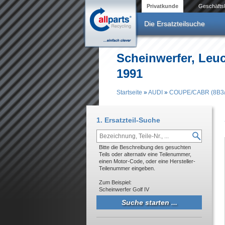
Direkt zum Inhalt
Privatkunde
Geschäfts
Die Ersatzteilsuche
Scheinwerfer, Leu
1991
Startseite
»
AUDI
»
COUPE/CABR (8B3
Sie sind hier
1. Ersatzteil-Suche
Bitte die Beschreibung des gesuchten
Teils oder alternativ eine Teilenummer,
einen Motor-Code, oder eine Hersteller-
Teilenummer eingeben.
Zum Beispiel:
Scheinwerfer Golf IV