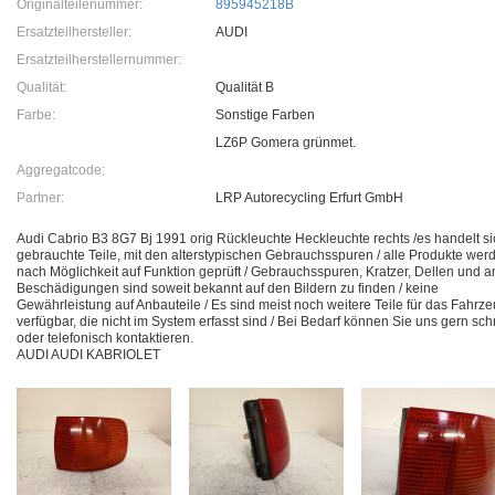
Originalteilenummer:
895945218B
Ersatzteilhersteller:
AUDI
Ersatzteilherstellernummer:
Qualität:
Qualität B
Farbe:
Sonstige Farben
LZ6P Gomera grünmet.
Aggregatcode:
Partner:
LRP Autorecycling Erfurt GmbH
Audi Cabrio B3 8G7 Bj 1991 orig Rückleuchte Heckleuchte rechts /es handelt s
gebrauchte Teile, mit den alterstypischen Gebrauchsspuren / alle Produkte wer
nach Möglichkeit auf Funktion geprüft / Gebrauchsspuren, Kratzer, Dellen und 
Beschädigungen sind soweit bekannt auf den Bildern zu finden / keine
Gewährleistung auf Anbauteile / Es sind meist noch weitere Teile für das Fahrz
verfügbar, die nicht im System erfasst sind / Bei Bedarf können Sie uns gern schri
oder telefonisch kontaktieren.
AUDI AUDI KABRIOLET