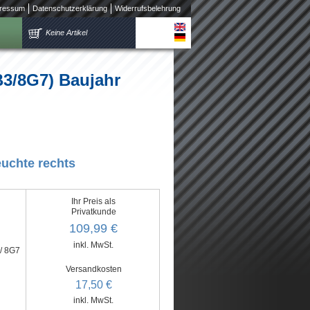
ressum
Datenschutzerklärung
Widerrufsbelehrung
Keine Artikel
3/8G7) Baujahr
euchte rechts
Ihr Preis als
Privatkunde
109,99 €
inkl. MwSt.
/ 8G7
Versandkosten
17,50 €
inkl. MwSt.