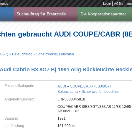
kunde
Login
AGB's
Imp
Suchauftrag für Ersatzteile
Die Kooperationspartner
chten gebraucht AUDI COUPE/CABR (8B
/8G7)
»
Beleuchtung
»
Scheinwerfer, Leuchten
Audi Cabrio B3 8G7 Bj 1991 orig Rückleuchte Heckl
Ersatzteilkategorie:
AUDI
»
COUPE/CABR (8B3/8G7)
Beleuchtung
»
Scheinwerfer, Leuchten
Angebotsnummer:
LRP5000045818
COUPE/CABR (8B3/8G7)/8B3 AB 11/88-12/95 
AB 06/91 - 02
Baujahr:
1991
Laufleistung:
181.000 km