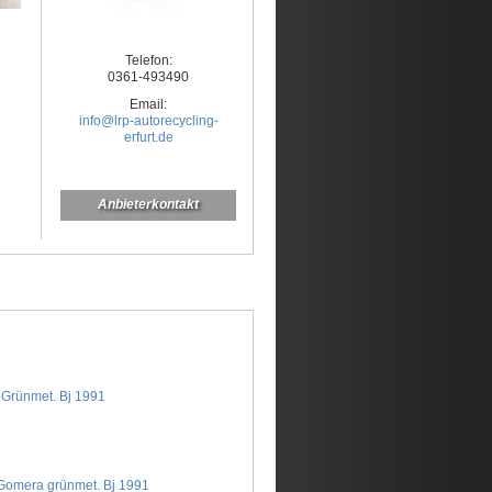
Telefon:
0361-493490
Email:
info@lrp-autorecycling-
erfurt.de
Anbieterkontakt
 Grünmet. Bj 1991
P Gomera grünmet. Bj 1991