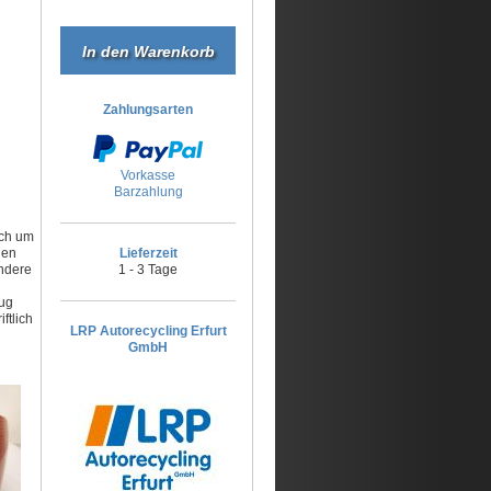
Zahlungsarten
Vorkasse
Barzahlung
ich um
den
Lieferzeit
andere
1 - 3 Tage
eug
ftlich
LRP Autorecycling Erfurt
GmbH