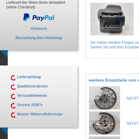
Lieferant der Ware diese akzeptiert
(siehe Checkout):
Vorkasse
Barzahlung (bei Abholung)
Sie haben weitere Fragen z
Stellen Sie jetzt Ihre Ersatztei
Lieferumfang
weitere Ersatzteile vo
Qualitätskriterien
Versandhinweise
NIO ET
Unsere AGB's
Muster Widerrufsformular
NIO ET