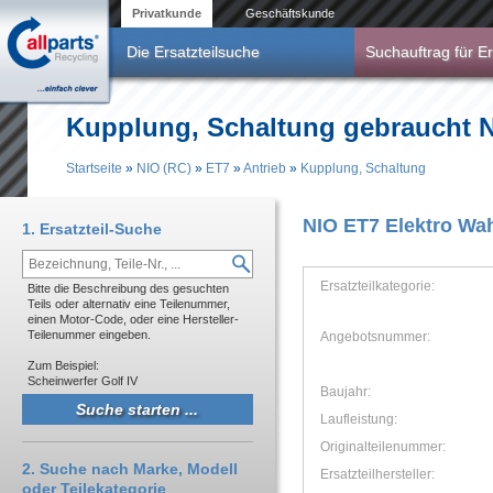
Direkt zum Inhalt
Privatkunde
Geschäftskunde
Die Ersatzteilsuche
Suchauftrag für Er
Kupplung, Schaltung gebraucht N
Startseite
»
NIO (RC)
»
ET7
»
Antrieb
»
Kupplung, Schaltung
Sie sind hier
NIO ET7 Elektro Wah
1. Ersatzteil-Suche
Ersatzteilkategorie:
Bitte die Beschreibung des gesuchten
Teils oder alternativ eine Teilenummer,
einen Motor-Code, oder eine Hersteller-
Teilenummer eingeben.
Angebotsnummer:
Zum Beispiel:
Scheinwerfer Golf IV
Baujahr:
Laufleistung:
Originalteilenummer:
2. Suche nach Marke, Modell
Ersatzteilhersteller:
oder Teilekategorie