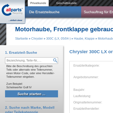
Direkt zum Inhalt
Privatkunde
Geschäftskunde
Die Ersatzteilsuche
Suchauftrag für Er
Motorhaube, Frontklappe gebrauch
Startseite
»
Chrysler
»
300C (LX, 05/04-)
»
Haube, Klappe
»
Motorhaube
Sie sind hier
Chrysler 300C LX o
1. Ersatzteil-Suche
Ersatzteilkategorie:
Bitte die Beschreibung des gesuchten
Teils oder alternativ eine Teilenummer,
einen Motor-Code, oder eine Hersteller-
Teilenummer eingeben.
Angebotsnummer:
Zum Beispiel:
Scheinwerfer Golf IV
Baujahr:
Laufleistung:
Originalteilenummer:
2. Suche nach Marke, Modell
Ersatzteilhersteller:
oder Teilekategorie