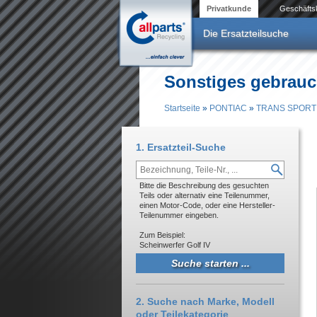
Direkt zum Inhalt
Privatkunde
Geschäfts
Die Ersatzteilsuche
Sonstiges gebrau
Startseite
»
PONTIAC
»
TRANS SPORT
Sie sind hier
1. Ersatzteil-Suche
Bitte die Beschreibung des gesuchten
Teils oder alternativ eine Teilenummer,
einen Motor-Code, oder eine Hersteller-
Teilenummer eingeben.
Zum Beispiel:
Scheinwerfer Golf IV
2. Suche nach Marke, Modell
oder Teilekategorie