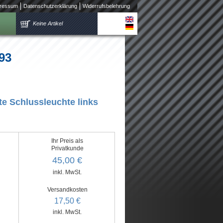
ressum
Datenschutzerklärung
Widerrufsbelehrung
Keine Artikel
93
te Schlussleuchte links
Ihr Preis als
Privatkunde
45,00 €
inkl. MwSt.
Versandkosten
17,50 €
inkl. MwSt.