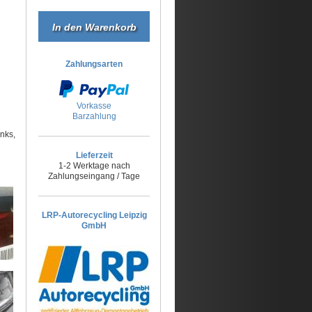
Zahlungsarten
Vorkasse
Barzahlung
nks,
Lieferzeit
1-2 Werktage nach
Zahlungseingang / Tage
LRP-Autorecycling Leipzig
GmbH