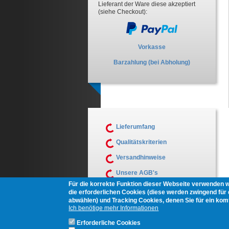
Lieferant der Ware diese akzeptiert
(siehe Checkout):
Vorkasse
Barzahlung (bei Abholung)
Lieferumfang
Qualitätskriterien
Versandhinweise
Unsere AGB's
Für die korrekte Funktion dieser Webseite verwenden 
Muster Widerrufsformular
die erforderlichen Cookies (diese werden zwingend für d
abwählen) und Tracking Cookies, denen Sie für ein ko
Ich benötige mehr Informationen
Erforderliche Cookies