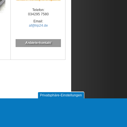
Telefon:
034295 7580
Email:
af@lrp24.de
Anbieterkontakt
Privatsphäre-Einstellungen