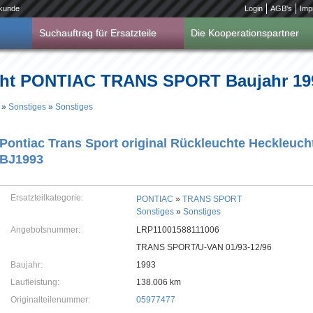
kunde
Login
AGB's
Imp
Suchauftrag für Ersatzteile
Die Kooperationspartner
cht PONTIAC TRANS SPORT Baujahr 19
»
Sonstiges
»
Sonstiges
Pontiac Trans Sport original Rückleuchte Heckleuch
BJ1993
Ersatzteilkategorie:
PONTIAC
»
TRANS SPORT
Sonstiges
»
Sonstiges
Angebotsnummer:
LRP11001588111006
TRANS SPORT/U-VAN 01/93-12/96
Baujahr:
1993
Laufleistung:
138.006 km
Originalteilenummer:
05977477