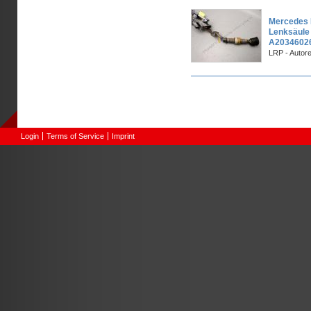
Mercedes 
Lenksäule 
A20346026
LRP - Autor
Pages
Login
Terms of Service
Imprint