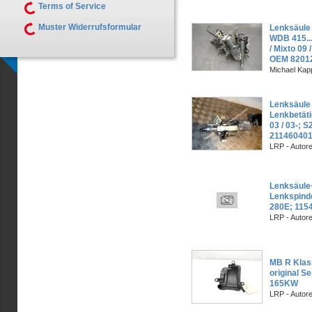
Terms of Service
Muster Widerrufsformular
Lenksäule
WDB 415...
/ Mixto 09 
OEM 8201
Michael Kapp
Lenksäule 
Lenkbetät
03 / 03-; S
211460401
LRP - Autor
Lenksäul
Lenkspindel
280E; 115
LRP - Autor
MB R Klas
original S
165KW
LRP - Autor