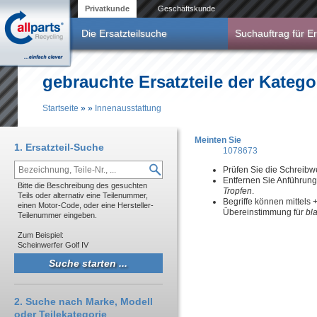
Direkt zum Inhalt
Privatkunde
Geschäftskunde
Die Ersatzteilsuche
Suchauftrag für Er
gebrauchte Ersatzteile der Katego
Startseite
»
»
Innenausstattung
Sie sind hier
Meinten Sie
1. Ersatzteil-Suche
1078673
Prüfen Sie die Schreibw
Entfernen Sie Anführun
Bitte die Beschreibung des gesuchten
Tropfen
.
Teils oder alternativ eine Teilenummer,
Begriffe können mittels
einen Motor-Code, oder eine Hersteller-
Übereinstimmung für
bl
Teilenummer eingeben.
Zum Beispiel:
Scheinwerfer Golf IV
2. Suche nach Marke, Modell
oder Teilekategorie