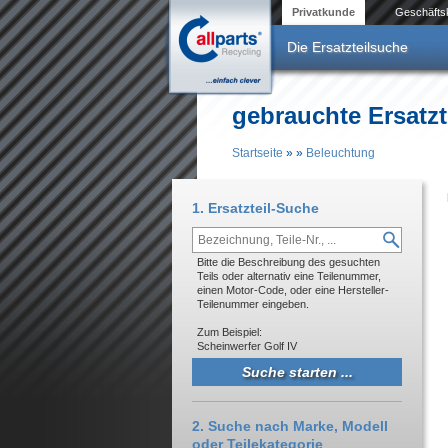
Direkt zum Inhalt
Privatkunde
Geschäfts
Die Ersatzteilsuche
gebrauchte Ersatzt
Startseite
»
»
Beleuchtung
Sie sind hier
1. Ersatzteil-Suche
Bitte die Beschreibung des gesuchten
Teils oder alternativ eine Teilenummer,
einen Motor-Code, oder eine Hersteller-
Teilenummer eingeben.
Zum Beispiel:
Scheinwerfer Golf IV
2. Suche nach Marke, Modell
oder Teilekategorie