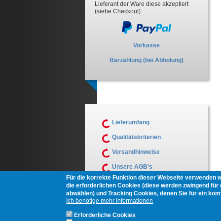
Lieferant der Ware diese akzeptiert
(siehe Checkout):
Vorkasse
Barzahlung (bei Abholung)
Lieferumfang
Qualitätskriterien
Versandhinweise
Unsere AGB's
Für die korrekte Funktion dieser Webseite verwenden 
Muster Widerrufsformular
die erforderlichen Cookies (diese werden zwingend für d
abwählen) und Tracking Cookies, denen Sie für ein ko
Ich benötige mehr Informationen
Erforderliche Cookies