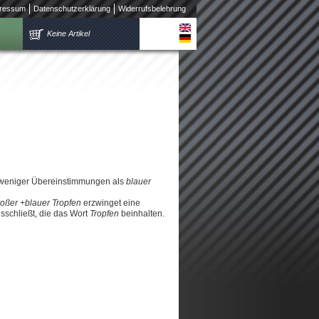
ressum
Datenschutzerklärung
Widerrufsbelehrung
Keine Artikel
 weniger Übereinstimmungen als
blauer
roßer +blauer Tropfen
erzwinget eine
schließt, die das Wort
Tropfen
beinhalten.