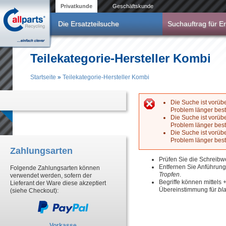
Direkt zum Inhalt
Privatkunde
Geschäftskunde
Die Ersatzteilsuche
Suchauftrag für Er
Teilekategorie-Hersteller Kombi
Startseite
»
Teilekategorie-Hersteller Kombi
Sie sind hier
Die Suche ist vorüb
Problem länger best
Fehlermeldun
Die Suche ist vorüb
Problem länger best
Die Suche ist vorüb
Problem länger best
Zahlungsarten
Prüfen Sie die Schreibw
Entfernen Sie Anführun
Folgende Zahlungsarten können
Tropfen
.
verwendet werden, sofern der
Begriffe können mittels
Lieferant der Ware diese akzeptiert
Übereinstimmung für
bl
(siehe Checkout):
Vorkasse