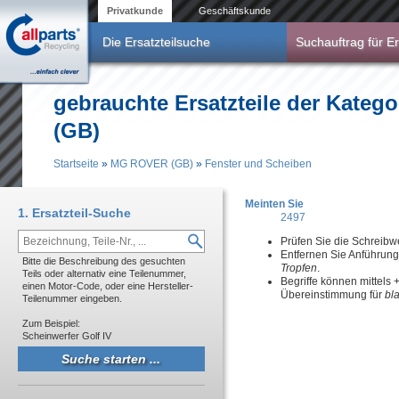
Direkt zum Inhalt
Privatkunde
Geschäftskunde
Die Ersatzteilsuche
Suchauftrag für Er
gebrauchte Ersatzteile der Kate
(GB)
Startseite
»
MG ROVER (GB)
»
Fenster und Scheiben
Sie sind hier
Meinten Sie
1. Ersatzteil-Suche
2497
Prüfen Sie die Schreibw
Entfernen Sie Anführun
Bitte die Beschreibung des gesuchten
Tropfen
.
Teils oder alternativ eine Teilenummer,
Begriffe können mittels
einen Motor-Code, oder eine Hersteller-
Übereinstimmung für
bl
Teilenummer eingeben.
Zum Beispiel:
Scheinwerfer Golf IV