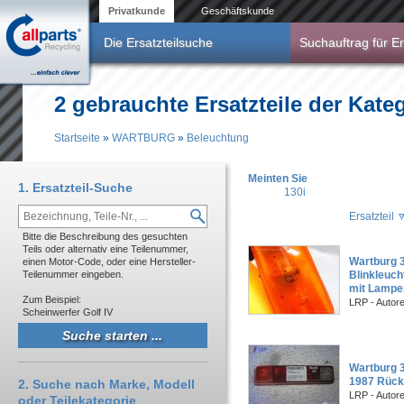
Direkt zum Inhalt
Privatkunde
Geschäftskunde
Die Ersatzteilsuche
Suchauftrag für Er
2 gebrauchte Ersatzteile der Ka
Startseite
»
WARTBURG
»
Beleuchtung
Sie sind hier
Meinten Sie
1. Ersatzteil-Suche
130i
Ersatzteil
Bitte die Beschreibung des gesuchten
Teils oder alternativ eine Teilenummer,
Wartburg 
einen Motor-Code, oder eine Hersteller-
Teilenummer eingeben.
Blinkleuch
mit Lampe
Zum Beispiel:
LRP - Autor
Scheinwerfer Golf IV
Wartburg 3
1987 Rück
2. Suche nach Marke, Modell
LRP - Autor
oder Teilekategorie